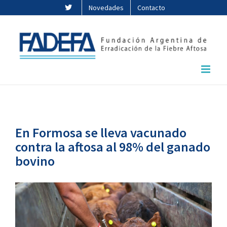
Saltar
Novedades
Contacto
al
contenido
En Formosa se lleva vacunado
contra la aftosa al 98% del ganado
bovino
Ver
imagen
más
grande